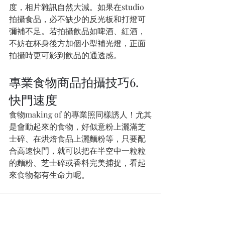
度，相片雜訊自然大減。如果在studio 
拍攝食品，必不缺少的反光板和打燈可
彌補不足。若拍攝飲品如啤酒、紅酒，
不妨在杯身後方加個小型補光燈，正面
拍攝時更可影到飲品的通透感。
專業食物商品拍攝技巧6. 
快門速度
食物making of 的專業照同樣誘人！尤其
是會動起來的食物，好似意粉上灑滿芝
士碎、在烘焙食品上灑麵粉等，只要配
合高速快門，就可以把在半空中一粒粒
的麵粉、芝士碎或香料完美捕捉，看起
來食物都有生命力呢。