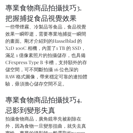
專業食物商品拍攝技巧3. 
把握捕捉食品視覺效果
一些帶煙霧、冷製品等食品，食品視覺
效果一瞬即逝，需要專業地捕捉一瞬間
的畫面。剛才介紹到的Hasselblad 的
X2D 100C 相機，內置了1 TB 的 SSD，
滿足 1 億像素照片的拍攝儲存，也具備 
CFexpress Type B 卡槽，支持額外的存
儲空間，可不間斷拍攝 16 位色深的 
RAW 格式圖像，帶來穩定可靠的連拍體
驗，毋須擔心儲存空間不足。
專業食物商品拍攝技巧4. 
忌影到變形失真
拍攝食物商品，廣角鏡率先被剔除在
外，因為食物一旦變形扭曲，就失去真
實性。專業的攝影師一般選取約50mm