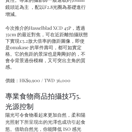
鏡頭近為主 ，配以F2.8光圈為基礎進行
增減。
今次推介的Hasselblad XCD 45P，透過
35cm 的最近對焦，可在近距離拍攝狀態
下實現1:5.2放大倍率的微距圖像，即使
是omakase 的單件壽司，都可如實定
格。它的焦距的景深也是剛剛好的，不
會令背景過份模糊，又可突出主角的質
感。
價錢：HK$9,900 / TWD 36,000
專業食物商品拍攝技巧5. 
光源控制
陽光可令食物看起來更加自然，
柔和陽
光照射下所呈現出的光澤也成功引起食
慾。
借助自然光，你能降低 ISO 感光