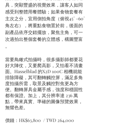
具，突顯豐盛的視覺效果，讓客人如同
感受到整體用餐體驗；如果食物套餐有
主次之分，宜用側拍角度（俯視45° -60° 
角左右），將重點食物置於前，後面的
副產品依序交錯擺放，聚焦主角，可一
次過拍出整個套餐的立體感，構圖豐富 
。
當要鳥瞰式拍攝時，很多攝影師都要花
好大陣仗，又要爬高影，又怕看不清畫
面。Hasselblad 的X2D 100C 相機就能
排除障礙，其可翻轉觸控屏，滿足多角
度拍攝所需，取景及觸控對焦更為方
便。翻轉屏具金屬手感，強度和穩固性
都有保證。加上，其分辨率達 236 萬
點，帶來真實、準確的圖像預覽效果，
無懼色差。
價錢：HK$63,800  / TWD 264,000