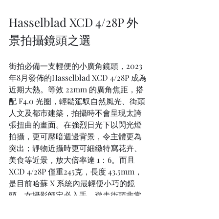
Hasselblad XCD 4/28P 外
景拍攝鏡頭之選
街拍必備一支輕便的小廣角鏡頭，2023
年8月發佈的Hasselblad XCD 4/28P 成為
近期大熱。等效 22mm 的廣角焦距，搭
配 F4.0 光圈，輕鬆駕馭自然風光、街頭
人文及都市建築，拍攝時不會呈現太誇
張扭曲的畫面。在強烈⽇光下以閃光燈
拍攝，更可壓暗週邊背景，令主體更為
突出；靜物近攝時更可細緻特寫花卉、
美食等近景，放⼤倍率達 1：6。而且
XCD 4/28P 僅重245克，長度 43.5mm，
是目前哈蘇 X 系統內最輕便小巧的鏡
頭，女攝影師定必入手，遊走街頭非常
方便。