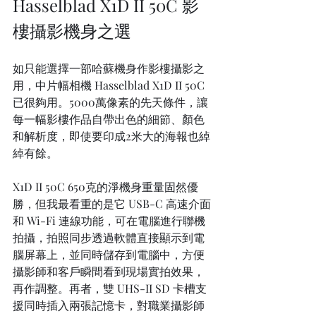
Hasselblad X1D II 50C 影
樓攝影機身之選
如只能選擇一部哈蘇機身作影樓攝影之
用，中片幅相機 Hasselblad X1D II 50C 
已很夠用。5000萬像素的先天條件，讓
每一幅影樓作品自帶出色的細節、顏色
和解析度，即使要印成2米大的海報也綽
綽有餘。
X1D II 50C 650克的淨機身重量固然優
勝，但我最看重的是它 USB-C 高速介面
和 Wi-Fi 連線功能，可在電腦進行聯機
拍攝，拍照同步透過軟體直接顯示到電
腦屏幕上，並同時儲存到電腦中，方便
攝影師和客戶瞬間看到現場實拍效果，
再作調整。再者，雙 UHS-II SD 卡槽支
援同時插入兩張記憶卡，對職業攝影師