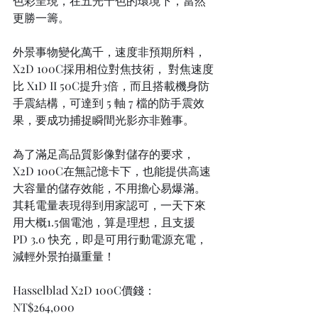
色彩呈現，在五光十色的環境下，當然
更勝一籌。
外景事物變化萬千，速度非預期所料，
X2D 100C採用相位對焦技術， 對焦速度
比 X1D II 50C提升3倍，而且搭載機身防
手震結構，可達到 5 軸 7 檔的防手震效
果，要成功捕捉瞬間光影亦非難事。
為了滿足高品質影像對儲存的要求，
X2D 100C在無記憶卡下，也能提供高速
大容量的儲存效能，不用擔心易爆滿。
其耗電量表現得到用家認可，一天下來
用大概1.5個電池，算是理想，且支援 
PD 3.0 快充，即是可用行動電源充電，
減輕外景拍攝重量！
Hasselblad X2D 100C價錢：
NT$264,000