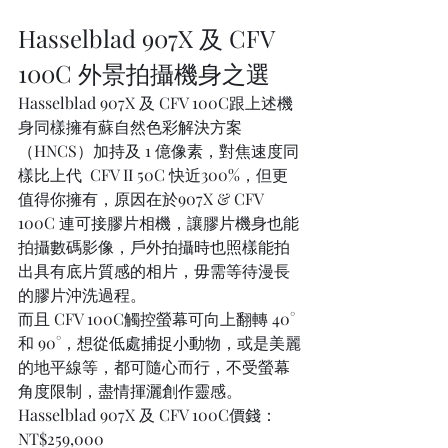
Hasselblad 907X 及 CFV 
100C 外景拍攝機身之選
Hasselblad 907X 及 CFV 100C跟上述機
身同樣擁有蘇自然色彩解決方案
（HNCS）加持及 1 億像素，對焦速度同
樣比上代  CFV II 50C 快近300%，但更
值得你擁有，原因在於907X & CFV 
100C 連可接膠片相機，讓膠片機身也能
拍攝數碼影像，戶外拍攝時也照樣能拍
出具有底片質感的相片，毋需等待漫長
的膠片沖洗過程。
而且 CFV 100C觸控螢幕可向上翻轉 40° 
和 90°，想從低處捕捉小動物，或是美麗
的地平線等，都可隨心而行，不受螢幕
角度限制，盡情揮灑創作靈感。
Hasselblad 907X 及 CFV 100C價錢：
NT$259,000