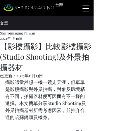
​台灣
SHRIROIMAGING
文章
Shriroimaging Taiwan
2024年3月10日
【影樓攝影】比較影樓攝影
(Studio Shooting)及外景拍
攝器材
已更新：
2025年11月13日
攝影師當然想一機一鏡走天涯，但單單
是影樓攝影與外景拍攝，對象及環境稍
有不同，拍攝器材便可因而有不一樣的
選擇。本文簡單分享Studio Shooting及
外景拍攝器材所需考慮因素，並推介合
適的哈蘇鏡頭及機身。