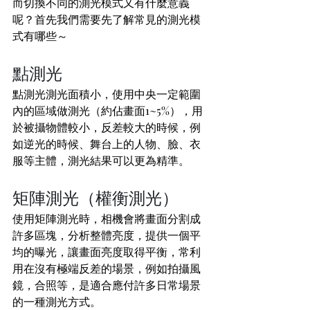
而切換不同的測光模式又有什麼意義
呢？首先我們需要先了解常見的測光模
式有哪些～
點測光
點測光測光面積小，使用中央一定範圍
內的區域做測光（約佔畫面1~5%），用
於被攝物體較小，反差較大的時候，例
如逆光的時候、舞台上的人物、臉、衣
服等主體，測光結果可以更為精準。
矩陣測光（權衡測光）
使用矩陣測光時，相機會將畫面分割成
許多區塊，分析整體亮度，提供一個平
均的曝光，讓畫面亮度取得平衡，常利
用在沒有極端反差的場景，例如拍攝風
鏡，合照等，是適合應付許多日常場景
的一種測光方式。