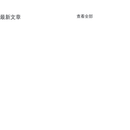
最新文章
查看全部
電子快門 vs 機械快門：背
【對焦系統】相
後原理、優點缺點比較及
對比對焦有何不
地址
拍攝場景建議
選擇最準確的對
現在相機進入無返時代之後出
我們在拍照的時候
台北市
現了「電子快門」這個快門選
不準」常常比畫質