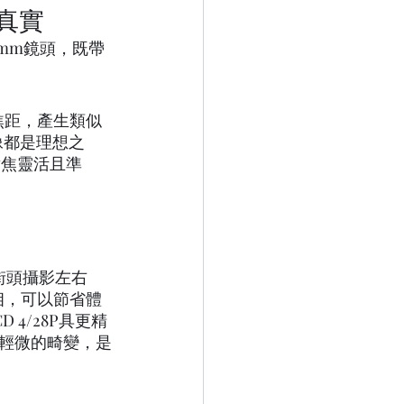
真實
mm鏡頭，既帶
m 焦距，產生類似
像都是理想之
，對焦靈活且準
的街頭攝影左右
相，可以節省體
4/28P具更精
輕微的畸變，是