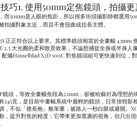
技巧1. 使用50mm定焦鏡頭，拍攝更
，而50mm是人眼的焦距，所以很多街頭攝影師都選用50
離拍攝對象太近，而且不會扭曲或拉長主體。
CD 2,5/55V正正符合以上要求。其標準鏡頭相當於全畫幅 43m
f/2.5 大光圈的柔和散景效果，不論想捕捉全身或半身人
配備Hasselblad X2D 100C 對焦鏡頭組可更快速到位
/28P鏡頭，等效全畫幅焦段為22mm，卻被哈蘇封為理想
有245克，是目前中畫幅系統中最輕的鏡頭，日常掛頸影
，不似「揸長炮」般笨重，被路人一秒白眼或避開。XCD 
動，提升對焦的精度；它帶來更加寬廣的視角，但只出現
。