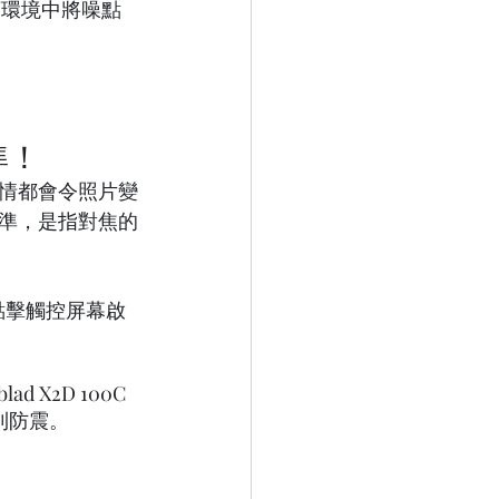
頭環境中將噪點
準！
情都會令照片變
準，是指對焦的
可點擊觸控屏幕啟
X2D 100C
順利防震。