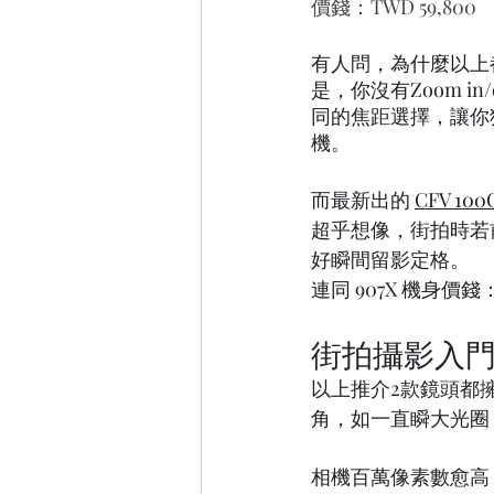
價錢：TWD 59,800
​​有人問，為什麼
是，你沒有Zoom 
同的焦距選擇，讓你
機。
而最新出的 
CFV 100C
超乎想像，街拍時若
好瞬間留影定格。
連同 907X 機身價錢：
街拍攝影入門
以上推介2款鏡頭都
角，如一直瞬大光圈
相機百萬像素數愈高，低