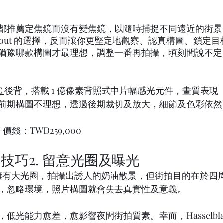
以上都推薦定焦鏡而沒有變焦鏡，以隨時捕捉不同遠近的街
in/out 的選擇，反而讓你更堅定地觀察、認真構圖、鎖定
猶豫哪款構圖才最理想，調整一番再拍攝，頃刻間說不定
 
後背，搭載 1 億像素背照式中片幅感光元件，畫質表現
前期構圖不理想，透過後期裁切及放大，細節及色彩依然
價錢：TWD259,000
技巧2. 留意光圈及曝光
擁有大光圈，拍攝出誘人的奶油散景，但街拍目的在於四
，忽略環境，照片構圖就會失去真實性及意義。
光能力愈差，愈影響夜間街拍質素。幸而，Hasselblad X