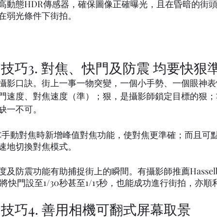
高動態HDR傳感器，確保圖像正確曝光，且在昏暗的街
在弱光條件下街拍。
技巧3. 對焦、快門及防震 均要快狠
攝影口訣。街上一事一物突變，一個小手勢、一個眼神表
門速度、對焦速度（準）；狠，是攝影師鎖定目標的狠；
缺一不可。
X2D 100C手動對焦時新增峰值對焦功能，使對焦更準確；而且
速地切換對焦模式。
防震功能有助捕捉街上的瞬間。有攝影師推薦Hasselblad 
V，即使將快門設至1/30秒甚至1/15秒，也能成功進行街拍，亦
技巧4. 善用相機可翻式屏幕取景