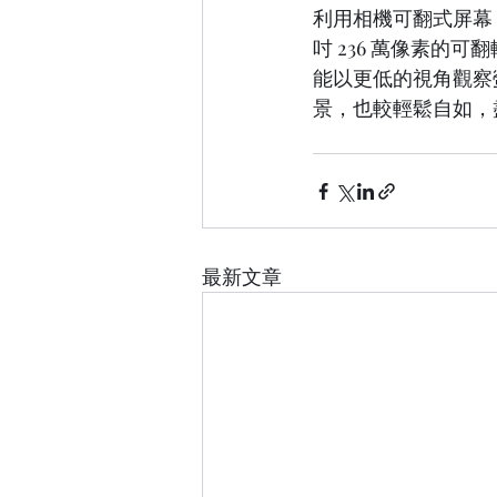
利用相機可翻式屏幕，嘗
吋 236 萬像素的
能以更低的視角觀察
景，也較輕鬆自如，
最新文章