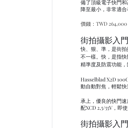
備了頂級電子快門和
降至最小，非常適合
價錢：TWD 264,000
街拍攝影入門
快、狠、準，是街拍
不一樣。快，是指快
精準度及防震功能，
Hasselblad 
動自動對焦，輕鬆快
承上，優良的快門速度及
配XCD 2,5/55
街拍攝影入門