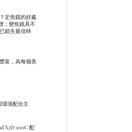
景？定焦鏡的好處
目標；變焦鏡具不
已錯失最佳時
豐富，為每個美
周環境配合主
2D 100C 配