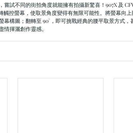
試不同的街拍角度就能擁有拍攝新驚喜！907X 及 CFV 10
可翻轉觸控螢幕，使取景角度變得有無限可能性。將螢幕向上翻轉
螢幕構圖；翻轉至 90°，即可挑戰經典的腰平取景方式，
盡情揮灑創作靈感。