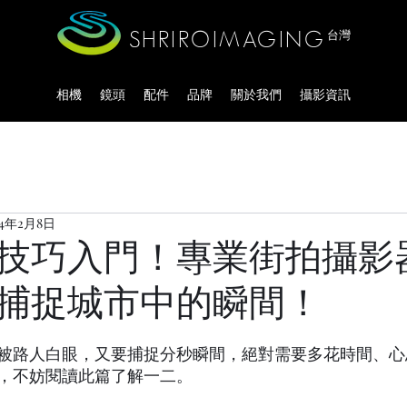
SHRIROIMAGING
台灣
相機
鏡頭
配件
品牌
關於我們
攝影資訊
24年2月8日
技巧入門！專業街拍攝影
捕捉城市中的瞬間！
被路人白眼，又要捕捉分秒瞬間，絕對需要多花時間、心
，不妨閱讀此篇了解一二。