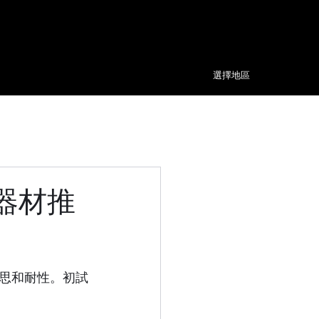
​選擇
地區
器材推
思和耐性。初試