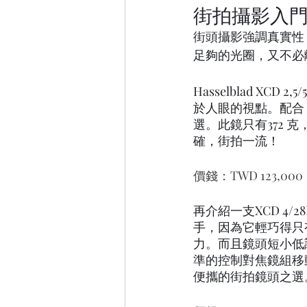
街拍攝影入門
街頭攝影強調真實性
足夠的光圈，又不必
Hasselblad X
於人眼的視點。配合 
選。此鏡只有372 克，
確，街拍一流！
價錢：TWD 123,000
再介紹一支XCD 4
手，因為它輕巧得只
力。而且鏡頭短小低調
準的控制對焦鏡組移
便攜的街拍鏡頭之選