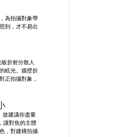
，為拍攝對象帶
照到，才不易出
花板折射分散人
的眩光。牆壁折
對正拍攝對象，
小
。故建議你盡量
，讓對焦的主體
色，對建構拍攝