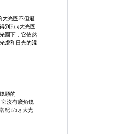
1.9的大光圈不但避
F1.9大光圈
光圈下，它依然
光燈和日光的混
鏡頭的
均宜。它沒有廣角鏡
f/2.5 大光