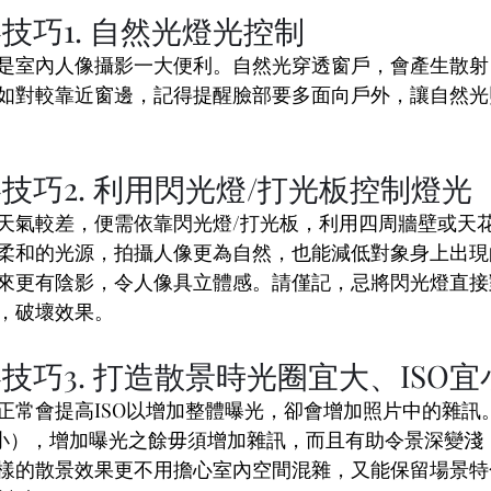
技巧1. 自然光燈光控制
是室內人像攝影一大便利。自然光穿透窗戶，會產生散射
如對較靠近窗邊，記得提醒臉部要多面向戶外，讓自然光
技巧2. 利用閃光燈/打光板控制燈光
天氣較差，便需依靠閃光燈/打光板，利用四周牆壁或天
柔和的光源，拍攝人像更為自然，也能減低對象身上出現
來更有陰影，令人像具立體感。請僅記，忌將閃光燈直接
，破壞效果。
技巧3. 打造散景時光圈宜大、ISO宜
正常會提高ISO以增加整體曝光，卻會增加照片中的雜訊
字小），增加曝光之餘毋須增加雜訊，而且有助令景深變淺
樣的散景效果更不用擔心室內空間混雜，又能保留場景特