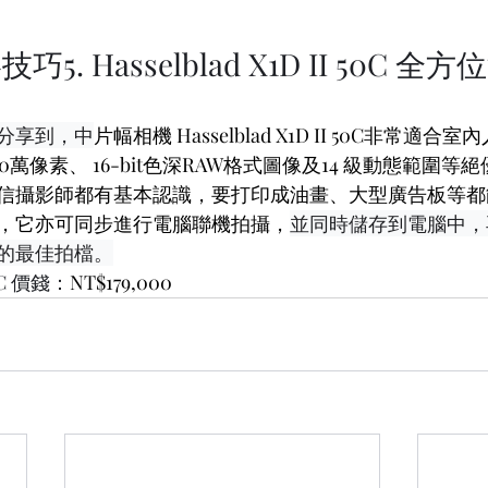
. Hasselblad X1D II 50C 
分享到，中
片幅相機 Hasselblad X1D II 50C非常適
00萬像素、 16-bit色深RAW格式圖像及14 級動態範圍
信攝影師都有基本認識，要打印成油畫、大型廣告板等都
，它亦可同步進行電腦聯機拍攝，
並同時儲存到電腦中，
的最佳拍檔。
50C 價錢：
NT$179,000