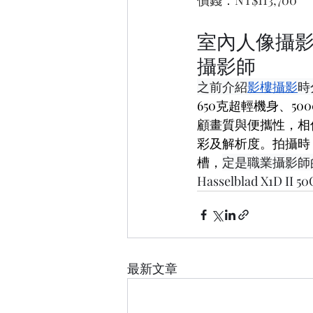
價錢：NT$113,700
室內人像攝影技巧5
攝影師
之前介紹
影樓攝影
時
650克超輕機身、50
顧畫質與便攜性，相
彩及解析度。拍攝時
槽，
定是職業攝影師
Hasselblad X1D II 
最新文章