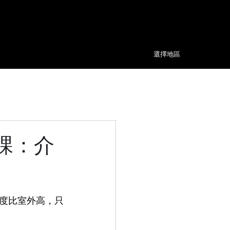
​選擇
地區
課：介
度比室外高，只