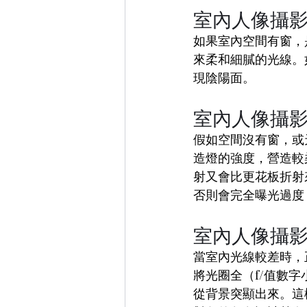
室內人像攝影
如果室內空間有窗，
來柔和細膩的光線。
現陰陽面。
室內人像攝影
假如空間沒有窗，或
造燈的強度，營造較
射又會比更花板折射
否則會完全曝光過度
室內人像攝影
當室內光線較差時，
將光圈全（f/值數
從背景突顯出來。這