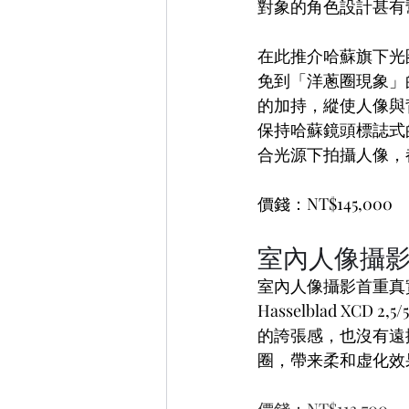
對象的角色設計甚有
在此推介哈蘇旗下光圈最大
免到「洋蔥圈現象」
的加持，縱使人像與
保持哈蘇鏡頭標誌式
合光源下拍攝人像，
價錢：NT$145,000
室內人像攝影
室內人像攝影首重真
Hasselblad X
的誇張感，也沒有遠攝
圈，帶来柔和虚化效