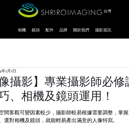
SHRIROIMAGING
台灣
相機
鏡頭
配件
品牌
關於我們
攝影資訊
24年1月1日
像攝影】專業攝影師必修
巧、相機及鏡頭運用！
空間客觀可變因素較少，攝影師較易根據需要調整，掌握
、選對相機及鏡頭，就能輕易產出滿意的人像特寫。