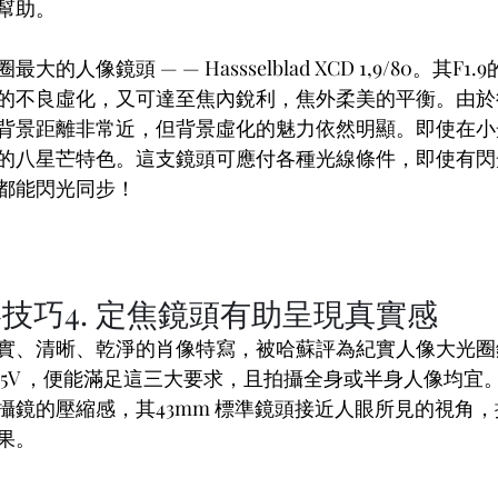
幫助。
的人像鏡頭 — — Hassselblad XCD 1,9/80。其F
的不良虛化，又可達至焦內銳利，焦外柔美的平衡。由於得到
背景距離非常近，但背景虛化的魅力依然明顯。即使在小
的八星芒特色。這支鏡頭可應付各種光線條件，即使有閃
都能閃光同步！
技巧4. 定焦鏡頭有助呈現真實感
實、清晰、乾淨的肖像特寫，被哈蘇評為紀實人像大光圈
CD 2,5/55V ，便能滿足這三大要求，且拍攝全身或半身人像
鏡的壓縮感，其43mm 標準鏡頭接近人眼所見的視角，搭配 
果。